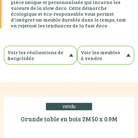
pièce unique et personnalisée qui incarne les
valeurs de la slow deco. Cette démarche
écologique et éco-responsable vous permet
d'intégrer un meuble durable dans le temps, tout
en rejetant les tendances de la fast deco.
Voir les réalisations de
Voir les meubles
Recyclidée
à vendre
Toutes les réalisations
Tous les meubles à
Bois massif
vendre
Patiné
Banc
Relooking cuisne
Buffet
Style scandinave
Bureau
vendu
Vintage
Chevet
Meuble d'appoint
Grande table en bois 2M50 x 0.9M
no_category
Table
Vitrine