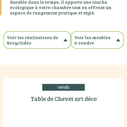
durable dans le temps, il apporte une touche
écologique à votre chambre tout en offrant un
espace de rangement pratique et stylé.
Voir les réalisations de
Voir les meubles
Recyclidée
à vendre
Toutes les réalisations
Tous les meubles à
Bois massif
vendre
Patiné
Banc
Relooking cuisne
Buffet
Style scandinave
Bureau
vendu
Vintage
Chevet
Meuble d'appoint
Table de Chevet art déco
no_category
Table
Vitrine