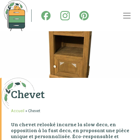
ACCUEIL
RELOOKING DE MEUBLES
TOUT SUR LA CUISINE
DÉCAPAGE
Chevet
STOCK & INSPIRATIONS
SHOWROOM
Accueil
»
Chevet
CONTACT
Un chevet relooké incarne la slow deco, en
opposition à la fast deco, en proposant une pièce
unique et personnalisée. Éco-responsable et