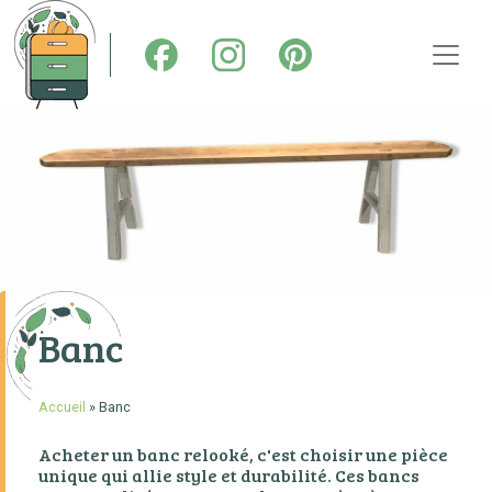
ACCUEIL
RELOOKING DE MEUBLES
TOUT SUR LA CUISINE
DÉCAPAGE
STOCK & INSPIRATIONS
Banc
SHOWROOM
Accueil
»
Banc
CONTACT
Acheter un banc relooké, c'est choisir une pièce
unique qui allie style et durabilité. Ces bancs