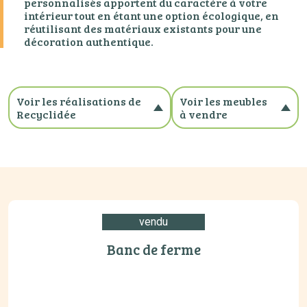
personnalisés apportent du caractère à votre
intérieur tout en étant une option écologique, en
réutilisant des matériaux existants pour une
décoration authentique.
Voir les réalisations de
Voir les meubles
Recyclidée
à vendre
Toutes les réalisations
Tous les meubles à
Bois massif
vendre
Patiné
Banc
Relooking cuisne
Buffet
Style scandinave
Bureau
vendu
Vintage
Chevet
Meuble d'appoint
Banc de ferme
no_category
Table
Vitrine