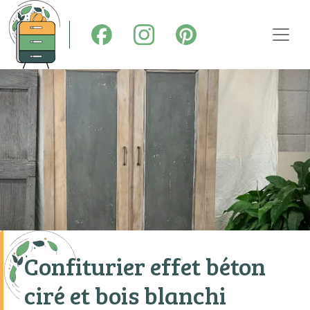
ACCUEIL
RELOOKING DE MEUBLES
TOUT SUR LA CUISINE
DÉCAPAGE
STOCK & INSPIRATIONS
SHOWROOM
Confiturier effet béton
CONTACT
ciré et bois blanchi