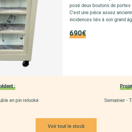
posé deux boutons de portes qu
C’est une pièce assez ancienn
incidences liés à son grand âg
690€
cédent :
Projet
ble en pin relooké
Semainier - T
Voir tout le stock